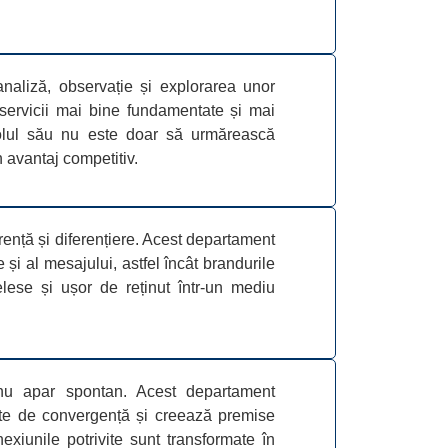
naliză, observație și explorarea unor
a servicii mai bine fundamentate și mai
Rolul său nu este doar să urmărească
n avantaj competitiv.
rență și diferențiere. Acest departament
e și al mesajului, astfel încât brandurile
elese și ușor de reținut într-un mediu
nu apar spontan. Acest departament
uncte de convergență și creează premise
exiunile potrivite sunt transformate în