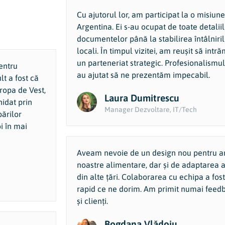
Cu ajutorul lor, am participat la o misiu
Argentina. Ei s-au ocupat de toate detalii
documentelor până la stabilirea întâlniril
locali. În timpul vizitei, am reușit să intr
un parteneriat strategic. Profesionalismul ș
entru
au ajutat să ne prezentăm impecabil.
t a fost că
uropa de Vest,
Laura Dumitrescu
idat prin
Manager Dezvoltare, IT/Tech
bărilor
i în mai
Aveam nevoie de un design nou pentru a
noastre alimentare, dar și de adaptarea a
din alte țări. Colaborarea cu echipa a fost
rapid ce ne dorim. Am primit numai feedbac
și clienți.
Bogdana Vlădoiu