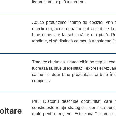
livrare care inspiră încredere.
Aduce profunzime înainte de decizie. Prin a
direcții noi, acest departament contribuie l
bine conectate la schimbările din piață. 
tendințe, ci să distingă ce merită transformat î
Traduce claritatea strategică în percepție, coe
lucrează la nivelul identității, expresiei vizual
să nu fie doar bine prezentate, ci bine înț
competitiv.
Paul Diaconu
deschide oportunități care 
construiește relații strategice, identifică p
oltare
reale pentru creștere. Este zona în care con