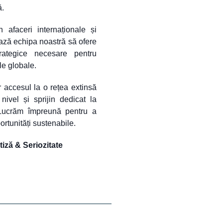
ă.
afaceri internaționale și
ază echipa noastră să ofere
trategice necesare pentru
le globale.
or accesul la o rețea extinsă
nivel și sprijin dedicat la
 Lucrăm împreună pentru a
ortunități sustenabile.
iză & Seriozitate