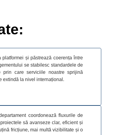
ate:
a platformei și păstrează coerența între
nagementului se stabilesc standardele de
e prin care serviciile noastre sprijină
extindă la nivel internațional.
 departament coordonează fluxurile de
proiectele să avanseze clar, eficient și
ină fricțiune, mai multă vizibilitate și o