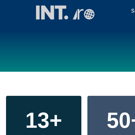
S
13
+
50