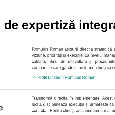
i de expertiză integr
Romulus Roman
asigură direcția strategică 
viziune, priorități și execuție. La nivelul ma
calitate, ritmul de dezvoltare și proceduril
companiile care gândesc pe termen lung să se 
>> Profil LinkedIn Romulus Roman
Transformă direcția în implementare. Acest
lucru, disciplinează execuția și urmărește ca 
e
controlat. Pentru clienți, asta înseamnă mai puț