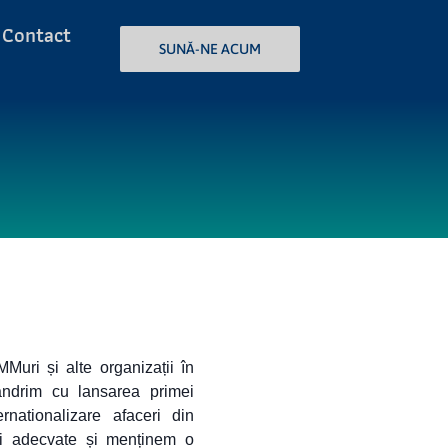
Contact
SUNĂ-NE ACUM
SUNĂ-NE ACUM
MMuri și alte organizații în
ândrim cu lansarea primei
rnationalizare afaceri din
ii adecvate și menținem o