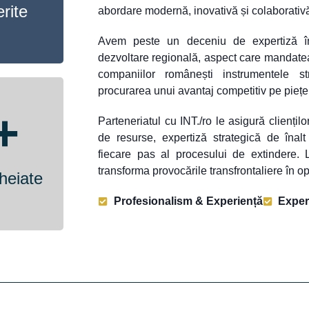
rite
abordare modernă, inovativă și colaborativ
Avem peste un deceniu de expertiză în 
dezvoltare regională, aspect care mandate
companiilor românești instrumentele s
procurarea unui avantaj competitiv pe piețe
+
Parteneriatul cu INT./ro le asigură cliențil
de resurse, expertiză strategică de înalt 
fiecare pas al procesului de extindere.
transforma provocările transfrontaliere în op
heiate
Profesionalism & Experiență
Expert