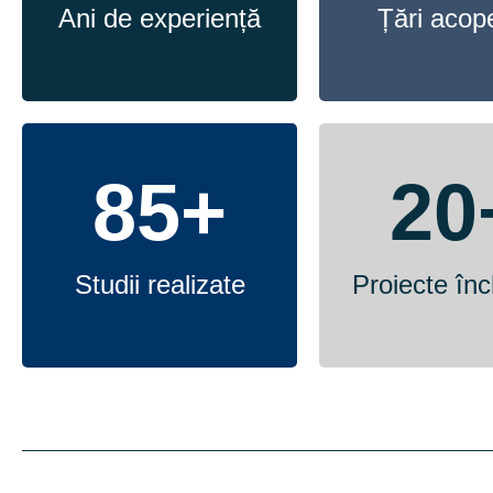
Ani de experiență
Țări acope
85
+
20
Studii realizate
Proiecte înc