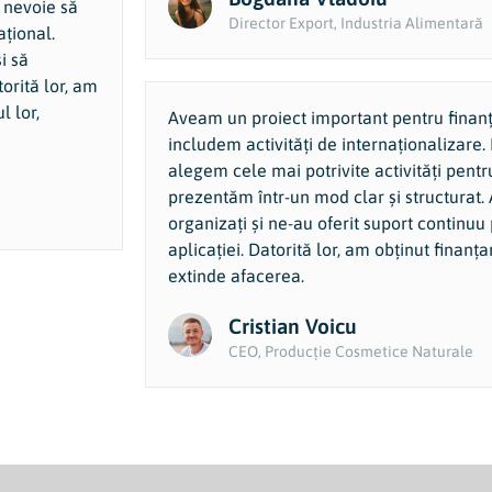
 nevoie să
Director Export, Industria Alimentară
țional.
i să
orită lor, am
l lor,
Aveam un proiect important pentru finanț
includem activități de internaționalizare. 
alegem cele mai potrivite activități pentru
prezentăm într-un mod clar și structurat.
organizați și ne-au oferit suport continu
aplicației. Datorită lor, am obținut finan
extinde afacerea.
Cristian Voicu
CEO, Producție Cosmetice Naturale