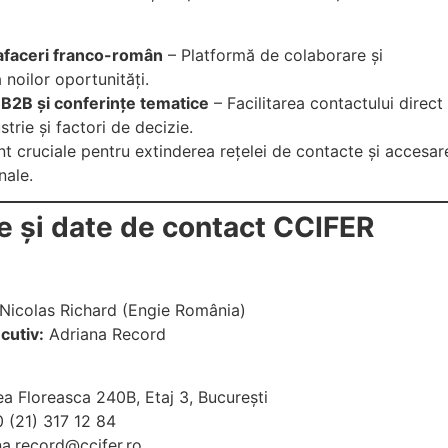
afaceri franco-român
– Platformă de colaborare și
a noilor oportunități.
B2B și conferințe tematice
– Facilitarea contactului direct
strie și factori de decizie.
unt cruciale pentru extinderea rețelei de contacte și accesar
nale.
 și date de contact CCIFER
Nicolas Richard (Engie România)
cutiv:
Adriana Record
a Floreasca 240B, Etaj 3, București
 (21) 317 12 84
na.record@ccifer.ro