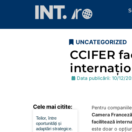
S
UNCATEGORIZED
CCIFER fac
internațio
Data publicării:
10/12/2
Cele mai citite:
Pentru companiile
Camera Franceză 
Teilor, între
facilitează intern
oportunități și
este doar o opțiune
adaptări strategice.