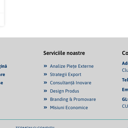
Serviciile noastre
Co
Ad
gină
Analize Piețe Externe
Cl
are
Strategii Export
Te
se
Consultanță Inovare
Em
Design Produs
Branding & Promovare
GL
CU
Misiuni Economice