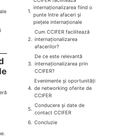
CCIFER facilitează
internaționalizarea fiind o
ale
punte între afaceri și
piețele internaționale
i
Cum CCIFER facilitează
internaționalizarea
afacerilor?
De ce este relevantă
d
internaționalizarea prin
le
CCIFER?
Evenimente și oportunități
de networking oferite de
eră
CCIFER
Conducere și date de
contact CCIFER
Concluzie
e.