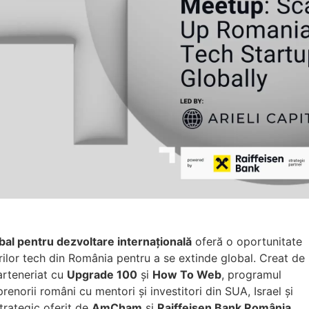
bal pentru dezvoltare internațională
oferă o oportunitate
rilor tech din România pentru a se extinde global. Creat de
arteneriat cu
Upgrade 100
și
How To Web
, programul
enorii români cu mentori și investitori din SUA, Israel și
strategic oferit de
AmCham
și
Raiffeisen Bank România