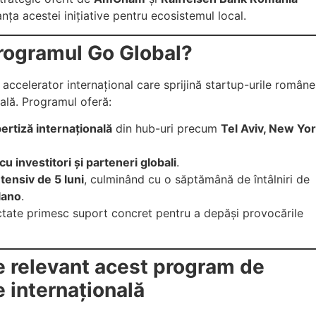
nța acestei inițiative pentru ecosistemul local.
rogramul Go Global?
accelerator internațional care sprijină startup-urile române
ală. Programul oferă:
ertiză internațională
din hub-uri precum
Tel Aviv, New Yo
u investitori și parteneri globali
.
tensiv de 5 luni
, culminând cu o săptămână de întâlniri de
lano
.
ectate primesc suport concret pentru a depăși provocările
e relevant acest program de
 internațională