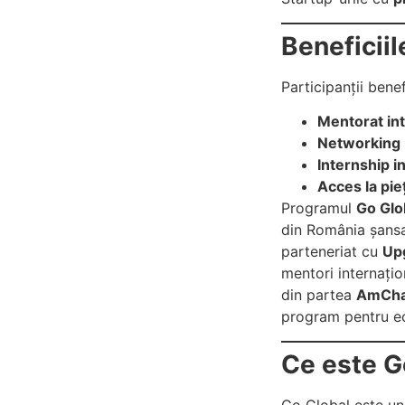
Beneficiil
Participanții bene
Mentorat int
Networking
Internship i
Acces la pie
Programul
Go Glo
din România șansa
parteneriat cu
Up
mentori internațion
din partea
AmCh
program pentru ec
Ce este G
Go Global este un 