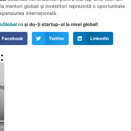
a mentori globali și investitori reprezintă o oportunitate
xpansiunea internațională.
oGlobal.ro
și du-ți startup-ul la nivel global!
Facebook
Twitter
LinkedIn
: