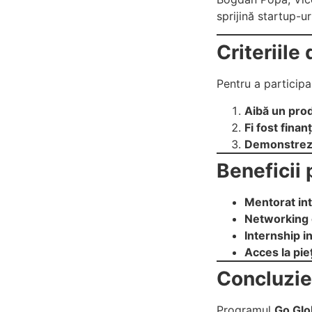
sprijină startup-ur
Criteriile
Pentru a participa,
Aibă un pro
Fi fost finan
Demonstreze
Beneficii 
Mentorat int
Networking c
Internship i
Acces la pie
Concluzie
Programul
Go Glo