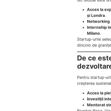
Acces la exp
și Londra
.
Networking c
Internship in
Milano
.
Startup-urile sel
dincolo de granițe
De ce est
dezvoltare
Pentru startup-ur
creșterea sustenab
Acces la pi
Investiții in
Mentorat st
Bogdan Popa, Vice