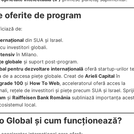
e oferite de program
ficiază de:
ernațional
din SUA și Israel.
cu investitori globali.
ntensiv
în Milano.
țe globale
și suport post-program.
bal pentru dezvoltare internațională
oferă startup-urilor t
 de a accesa piețe globale. Creat de
Arieli Capital
în
grade 100
și
How To Web
, acceleratorul oferă acces la
ali, rețele de investitori și piețe precum SUA și Israel. Sprij
am
și
Raiffeisen Bank România
subliniază importanța acest
osistemul local.
o Global și cum funcționează?
accelerator internațional care oferă: