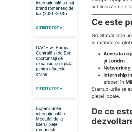
internațională a unui
subliniază importa
brand românesc de
lux (2021–2025)
Ce este p
CITEȘTE TOT »
Go Global este un 
în extinderea glob
DACH vs Europa
Centrală și de Est:
Acces la exp
oportunități de
și Londra
.
expansiune digitală
Networking c
pentru afacerile
online
Internship in
afaceri în
Mi
Startup-urile sel
CITEȘTE TOT »
pieței locale.
Expansiunea
De ce est
internațională a
dezvoltare
MedLife: de la
liderul pieței
românești