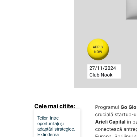
Cele mai citite:
Programul
Go Glo
crucială startup-u
Teilor, între
Arieli Capital
în p
oportunități și
conectează antrepr
adaptări strategice.
Extinderea
Europa. Sprijinul 