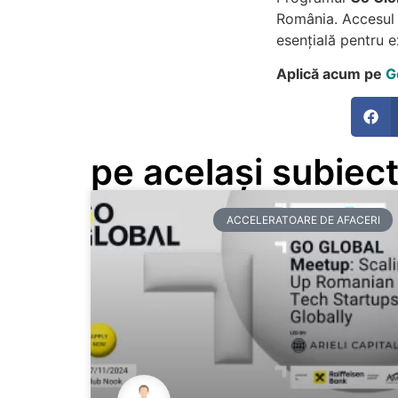
România. Accesul l
esențială pentru e
Aplică acum pe
G
pe același subiect
ACCELERATOARE DE AFACERI