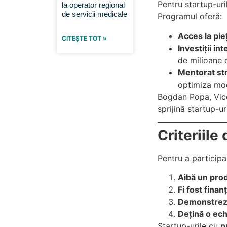
Pentru startup-uri
la operator regional
de servicii medicale
Programul oferă:
Acces la pi
CITEȘTE TOT »
Investiții in
de milioane d
Mentorat st
optimiza mod
Bogdan Popa, Vice
sprijină startup-ur
Criteriile
Pentru a participa,
Aibă un pro
Fi fost finan
Demonstreze
Dețină o ech
Startup-urile cu
p