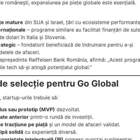
le românești, expansiunea pe piețe globale este esențială.
ețe mature
din SUA și Israel, țări cu ecosisteme performante
ternaționale
– programe similare au facilitat finanțări de sut
e dolari în Italia și Slovenia.
rategic
– fondatorii beneficiază de îndrumare pentru a-și
elele de afaceri.
președinte Raiffeisen Bank România, afirmă: „Acest progr
ile tech să-și atingă potențialul global.”
 de selecție pentru Go Global
 startup-urile trebuie să:
dus sau prototip (MVP)
dezvoltat.
țate anterior
printr-o rundă de investiții.
 tracțiune pe piață
și un model de afaceri validat.
ipă solidă
cu experiență diversă.
roprietate intelectuală (IP)
primesc punctaj suplimentar.