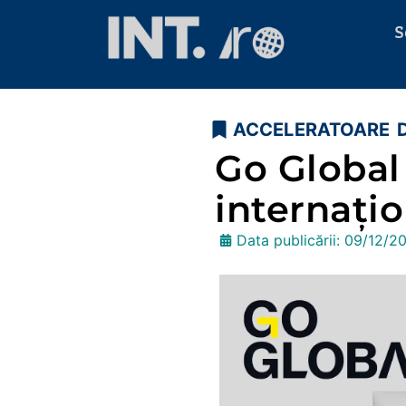
S
ACCELERATOARE D
Go Global
internați
Data publicării:
09/12/2