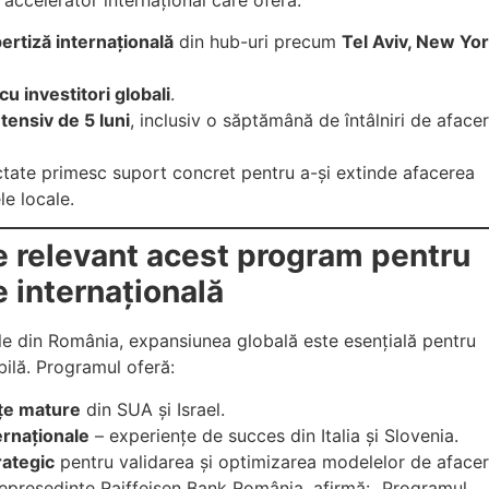
ertiză internațională
din hub-uri precum
Tel Aviv, New Yo
u investitori globali
.
tensiv de 5 luni
, inclusiv o săptămână de întâlniri de afacer
ectate primesc suport concret pentru a-și extinde afacerea
le locale.
e relevant acest program pentru
 internațională
ile din România, expansiunea globală este esențială pentru
ilă. Programul oferă:
ețe mature
din SUA și Israel.
ternaționale
– experiențe de succes din Italia și Slovenia.
rategic
pentru validarea și optimizarea modelelor de afacer
președinte Raiffeisen Bank România, afirmă: „Programul