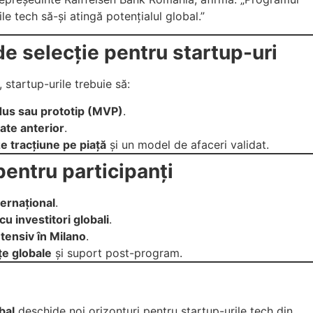
ile tech să-și atingă potențialul global.”
 de selecție pentru startup-uri
 startup-urile trebuie să:
dus sau prototip (MVP)
.
țate anterior
.
 tracțiune pe piață
și un model de afaceri validat.
pentru participanți
ernațional
.
u investitori globali
.
ntensiv în Milano
.
țe globale
și suport post-program.
bal
deschide noi orizonturi pentru startup-urile tech din