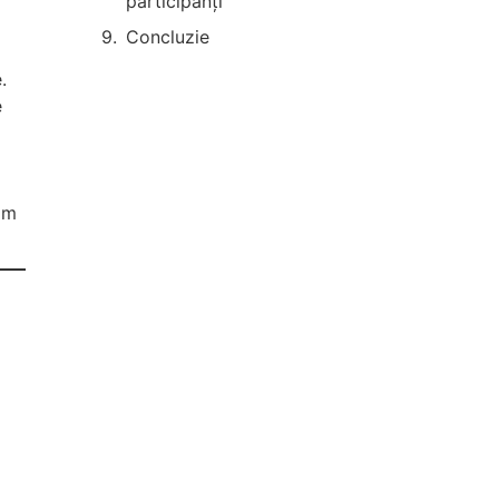
participanți
Concluzie
.
e
am