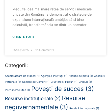
MedLife, cea mai mare rețea de servicii medicale
private din România, a demonstrat o strategie de
expansiune internațională ambițioasă și bine
calculată, transformându-se dintr-un operator
CITEȘTE TOT »
25/09/2025
No Comments
Categorii:
Acceleratoare de afaceri
(1)
Agenții & Instituții
(1)
Analize de piață
(1)
Asociații
Patronale
(1)
Camere de Comerț
(1)
Clustere si Huburi
(1)
Ghiduri
(1)
Povești de succes
(3)
Instrumente utile
(1)
Resurse
Resurse instituționale
(2)
neguvernamentale
(3)
Rețele Internaționale
(1)