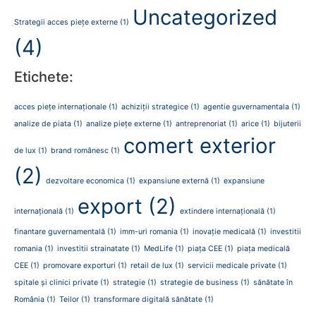
Uncategorized
Strategii acces piețe externe
(1)
(4)
Etichete:
acces piețe internaționale
(1)
achiziții strategice
(1)
agentie guvernamentala
(1)
analize de piata
(1)
analize piețe externe
(1)
antreprenoriat
(1)
arice
(1)
bijuterii
comert exterior
de lux
(1)
brand românesc
(1)
(2)
dezvoltare economica
(1)
expansiune externă
(1)
expansiune
export
(2)
internațională
(1)
extindere internațională
(1)
finantare guvernamentală
(1)
imm-uri romania
(1)
inovație medicală
(1)
investitii
romania
(1)
investitii strainatate
(1)
MedLife
(1)
piața CEE
(1)
piața medicală
CEE
(1)
promovare exporturi
(1)
retail de lux
(1)
servicii medicale private
(1)
spitale și clinici private
(1)
strategie
(1)
strategie de business
(1)
sănătate în
România
(1)
Teilor
(1)
transformare digitală sănătate
(1)