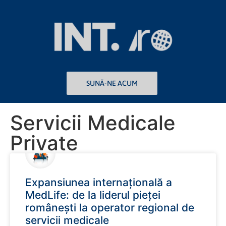
SUNĂ-NE ACUM
SUNĂ-NE ACUM
Servicii Medicale
Private
Expansiunea internațională a
MedLife: de la liderul pieței
românești la operator regional de
servicii medicale