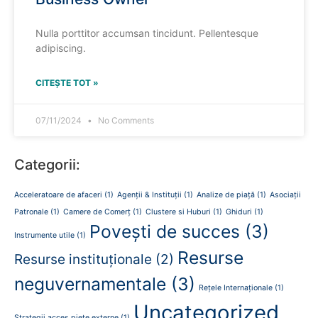
Nulla porttitor accumsan tincidunt. Pellentesque
adipiscing.
CITEȘTE TOT »
07/11/2024
No Comments
Categorii:
Acceleratoare de afaceri
(1)
Agenții & Instituții
(1)
Analize de piață
(1)
Asociații
Patronale
(1)
Camere de Comerț
(1)
Clustere si Huburi
(1)
Ghiduri
(1)
Povești de succes
(3)
Instrumente utile
(1)
Resurse
Resurse instituționale
(2)
neguvernamentale
(3)
Rețele Internaționale
(1)
Uncategorized
Strategii acces piețe externe
(1)