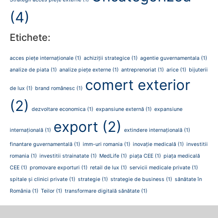
(4)
Etichete:
acces piețe internaționale
(1)
achiziții strategice
(1)
agentie guvernamentala
(1)
analize de piata
(1)
analize piețe externe
(1)
antreprenoriat
(1)
arice
(1)
bijuterii
comert exterior
de lux
(1)
brand românesc
(1)
(2)
dezvoltare economica
(1)
expansiune externă
(1)
expansiune
export
(2)
internațională
(1)
extindere internațională
(1)
finantare guvernamentală
(1)
imm-uri romania
(1)
inovație medicală
(1)
investitii
romania
(1)
investitii strainatate
(1)
MedLife
(1)
piața CEE
(1)
piața medicală
CEE
(1)
promovare exporturi
(1)
retail de lux
(1)
servicii medicale private
(1)
spitale și clinici private
(1)
strategie
(1)
strategie de business
(1)
sănătate în
România
(1)
Teilor
(1)
transformare digitală sănătate
(1)