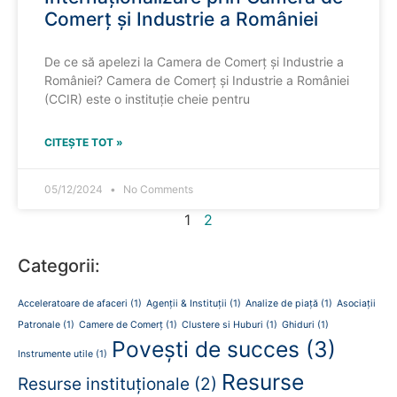
Comerț și Industrie a României
De ce să apelezi la Camera de Comerț și Industrie a
României? Camera de Comerț și Industrie a României
(CCIR) este o instituție cheie pentru
CITEȘTE TOT »
05/12/2024
No Comments
1
2
Categorii:
Acceleratoare de afaceri
(1)
Agenții & Instituții
(1)
Analize de piață
(1)
Asociații
Patronale
(1)
Camere de Comerț
(1)
Clustere si Huburi
(1)
Ghiduri
(1)
Povești de succes
(3)
Instrumente utile
(1)
Resurse
Resurse instituționale
(2)