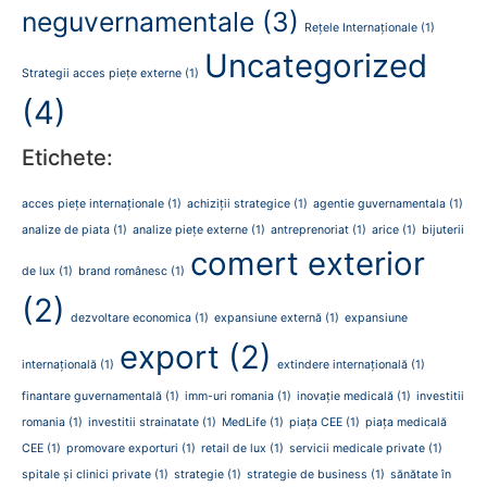
neguvernamentale
(3)
Rețele Internaționale
(1)
Uncategorized
Strategii acces piețe externe
(1)
(4)
Etichete:
acces piețe internaționale
(1)
achiziții strategice
(1)
agentie guvernamentala
(1)
analize de piata
(1)
analize piețe externe
(1)
antreprenoriat
(1)
arice
(1)
bijuterii
comert exterior
de lux
(1)
brand românesc
(1)
(2)
dezvoltare economica
(1)
expansiune externă
(1)
expansiune
export
(2)
internațională
(1)
extindere internațională
(1)
finantare guvernamentală
(1)
imm-uri romania
(1)
inovație medicală
(1)
investitii
romania
(1)
investitii strainatate
(1)
MedLife
(1)
piața CEE
(1)
piața medicală
CEE
(1)
promovare exporturi
(1)
retail de lux
(1)
servicii medicale private
(1)
spitale și clinici private
(1)
strategie
(1)
strategie de business
(1)
sănătate în